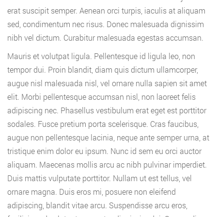
erat suscipit semper. Aenean orci turpis, iaculis at aliquam
sed, condimentum nec risus. Donec malesuada dignissim
nibh vel dictum. Curabitur malesuada egestas accumsan.
Mauris et volutpat ligula. Pellentesque id ligula leo, non
tempor dui. Proin blandit, diam quis dictum ullamcorper,
augue nisl malesuada nisl, vel ornare nulla sapien sit amet
elit. Morbi pellentesque accumsan nisl, non laoreet felis
adipiscing nec. Phasellus vestibulum erat eget est porttitor
sodales. Fusce pretium porta scelerisque. Cras faucibus,
augue non pellentesque lacinia, neque ante semper urna, at
tristique enim dolor eu ipsum. Nunc id sem eu orci auctor
aliquam. Maecenas mollis arcu ac nibh pulvinar imperdiet.
Duis mattis vulputate porttitor. Nullam ut est tellus, vel
ornare magna. Duis eros mi, posuere non eleifend
adipiscing, blandit vitae arcu. Suspendisse arcu eros,